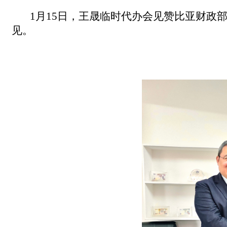
1月15日，王晟临时代办
会见
赞比亚
财政
见
。