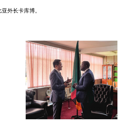
赞比亚外长卡库博。