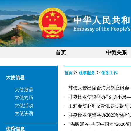
首页
中赞关系
>
>
首页
领事服务
侨务工作
大使信息
韩镜大使出席台海局势座谈会（202
大使致辞
驻赞比亚使馆举办“文脉不息—中
大使简历
大使活动
王莉参赞赴利文斯顿走访调研并出
大使讲话
驻赞比亚使馆举办2026华侨华人春
“温暖迎春·共庆中国年”2026赞
使馆信息