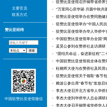
驻赞比亚使馆召开铜带省侨界安全
主要官员
“万里同心庆华诞·月圆中秋共团圆
联系方式
驻赞比亚使馆举办在赞同胞健康知识
驻赞比亚使馆举办“中国人民抗日
赞比亚经纬
驻赞比亚使馆举办华人华侨中资机
中国驻赞比亚使馆举办全国“两会”
孟昊公参到在赞侨社走访调研（202
搜索
“团结共命运，奋进新征程”二十大
中国驻赞比亚使馆祝全体在赞同胞中
杜晓晖大使与在赞侨社及民营企业
驻赞比亚使馆关于领取“春节包”的通
赖波公参出席“春节包”发放启动仪式
李杰大使召开北方省华人华侨座谈会
李杰大使到华侨华人总会调研座谈（
中国驻赞比亚使馆微信
李杰大使召开铜带省华侨华人座谈会