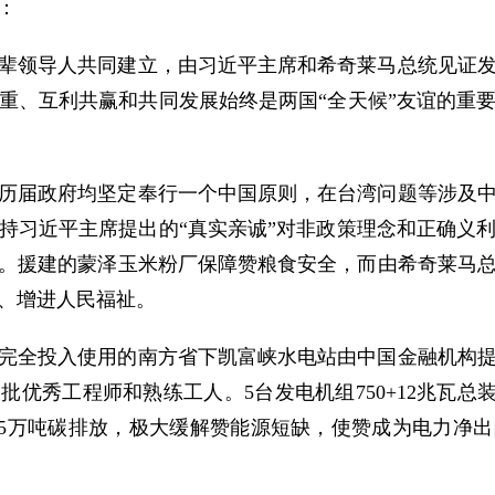
：
辈领导人共同建立，由习近平主席和希奇莱马总统见证发
重、互利共赢和共同发展始终是两国“全天候”友谊的重
历届政府均坚定奉行一个中国原则，在台湾问题等涉及
持习近平主席提出的“真实亲诚”对非政策理念和正确义
。援建的蒙泽玉米粉厂保障赞粮食安全，而由希奇莱马
、增进人民福祉。
完全投入使用的南方省下凯富峡水电站由中国金融机构
优秀工程师和熟练工人。5台发电机组750+12兆瓦总
6.35万吨碳排放，极大缓解赞能源短缺，使赞成为电力净