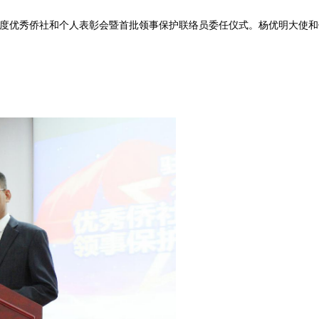
年度优秀侨社和个人表彰会暨首批领事保护联络员委任仪式。杨优明大使