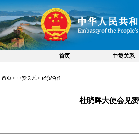
首页
中赞关系
首页
>
中赞关系
>
经贸合作
杜晓晖大使会见赞