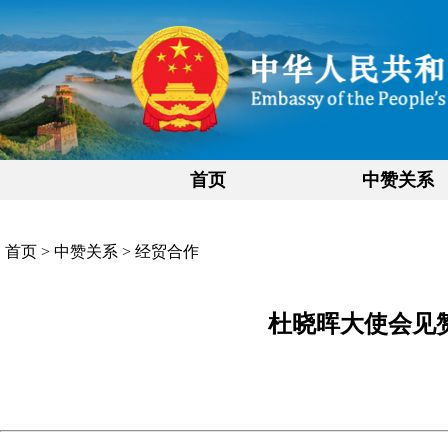
首页
中赞关系
首页
>
中赞关系
>
经贸合作
杜晓晖大使会见