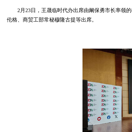
2月23日，王晟临时代办出席由阚保勇市长率领
伦格、商贸工部常秘穆隆古提等出席。