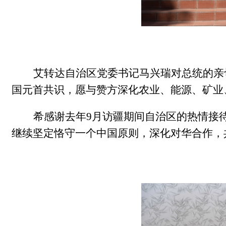
艾转达自治区党委书记马兴瑞对总统的亲
国元首共识，愿与赞方深化农业、能源、矿业
希感谢去年
9
月
访疆期间
自治区的
热情接
继续
坚定恪守一个中国原则，深化对华合作，