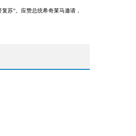
济复苏”。应赞总统希奇莱马邀请，