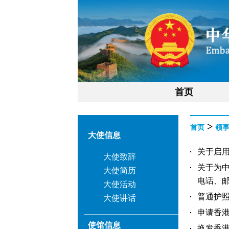
首页
>
首页
领
大使信息
关于启用
大使致辞
关于为中
大使简历
电话、邮
大使活动
普通护照/
大使讲话
申请香港
使馆信息
换发香港