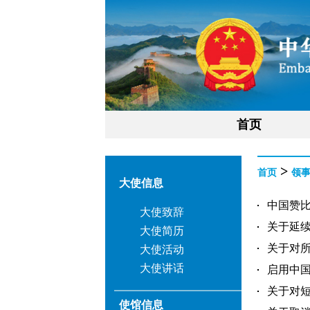
首页
>
首页
领
大使信息
中国赞比
大使致辞
关于延续
大使简历
关于对所
大使活动
大使讲话
启用中国
关于对短
使馆信息