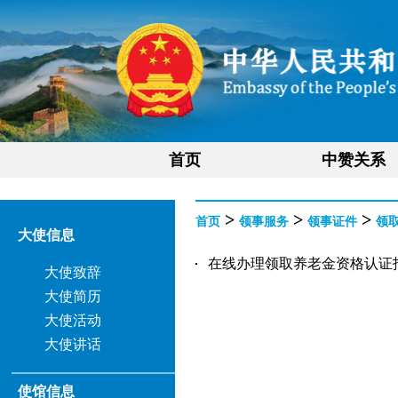
首页
中赞关系
>
>
>
首页
领事服务
领事证件
领
大使信息
在线办理领取养老金资格认证指南（
大使致辞
大使简历
大使活动
大使讲话
使馆信息