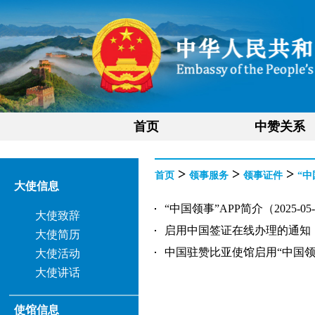
首页
中赞关系
>
>
>
首页
领事服务
领事证件
“中
大使信息
“中国领事”APP简介（2025-05-
大使致辞
启用中国签证在线办理的通知（202
大使简历
中国驻赞比亚使馆启用“中国领事”A
大使活动
大使讲话
使馆信息